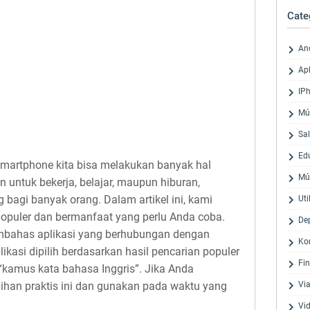
Cate
An
Apl
IP
Mú
Sa
Ed
smartphone kita bisa melakukan banyak hal
Mú
n untuk bekerja, belajar, maupun hiburan,
 bagi banyak orang. Dalam artikel ini, kami
Uti
opuler dan bermanfaat yang perlu Anda coba.
De
embahas aplikasi yang berhubungan dengan
Ko
ikasi dipilih berdasarkan hasil pencarian populer
Fi
 “kamus kata bahasa Inggris”. Jika Anda
ihan praktis ini dan gunakan pada waktu yang
Via
Vi