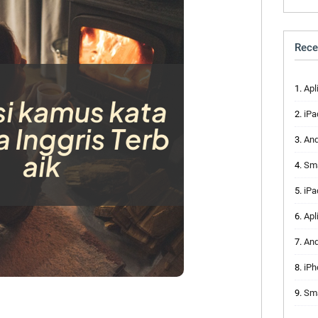
Rece
Apli
iPad
And
Sma
iPad
Apl
Andr
iPh
Sma