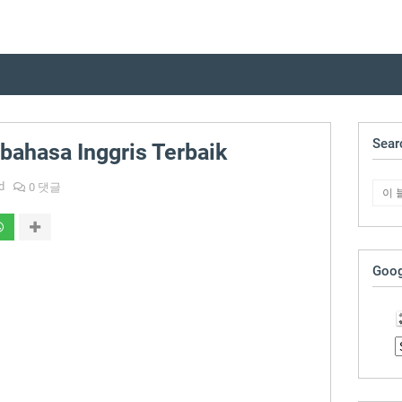
Sear
bahasa Inggris Terbaik
d
0 댓글
Goog