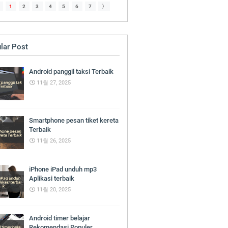
1
2
3
4
5
6
7
〉
lar Post
Android panggil taksi Terbaik
11월 27, 2025
Smartphone pesan tiket kereta
Terbaik
11월 26, 2025
iPhone iPad unduh mp3
Aplikasi terbaik
11월 20, 2025
Android timer belajar
Rekomendasi Populer