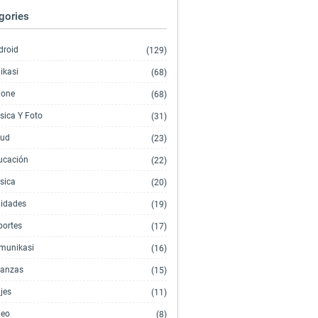
gories
droid
(129)
ikasi
(68)
hone
(68)
sica Y Foto
(31)
lud
(23)
ucación
(22)
sica
(20)
lidades
(19)
portes
(17)
munikasi
(16)
nanzas
(15)
jes
(11)
deo
(8)