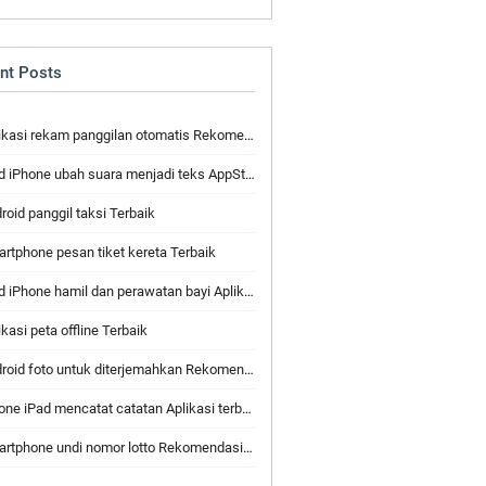
nt Posts
kasi rekam panggilan otomatis Rekomendasi Populer
 iPhone ubah suara menjadi teks AppStore Aplikasi
roid panggil taksi Terbaik
rtphone pesan tiket kereta Terbaik
 iPhone hamil dan perawatan bayi Aplikasi rekomendasi
ikasi peta offline Terbaik
oid foto untuk diterjemahkan Rekomendasi Populer
one iPad mencatat catatan Aplikasi terbaik
rtphone undi nomor lotto Rekomendasi Populer