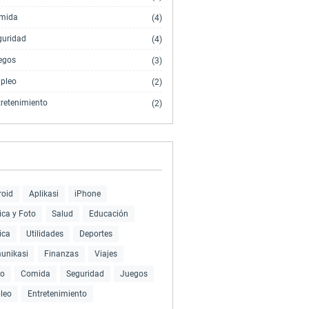
mida
(4)
guridad
(4)
egos
(3)
pleo
(2)
tretenimiento
(2)
roid
Aplikasi
iPhone
ca y Foto
Salud
Educación
ica
Utilidades
Deportes
unikasi
Finanzas
Viajes
eo
Comida
Seguridad
Juegos
leo
Entretenimiento