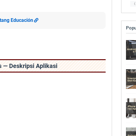
〈
entang Educación
Popu
 — Deskripsi Aplikasi